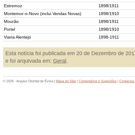
Estremoz
1898/1911
Montemor-o-Novo (inclui Vendas Novas)
1898/1910
Mourão
1898/1911
Portel
1898/1910
Viana Alentejo
1898-1911
Esta notícia foi publicada em 20 de Dezembro de 201
e foi arquivada em:
Geral
.
© 2026 - Arquivo Distrital de Évora |
Mapa do Sítio
|
Comentários e Sugestões
|
Contactos