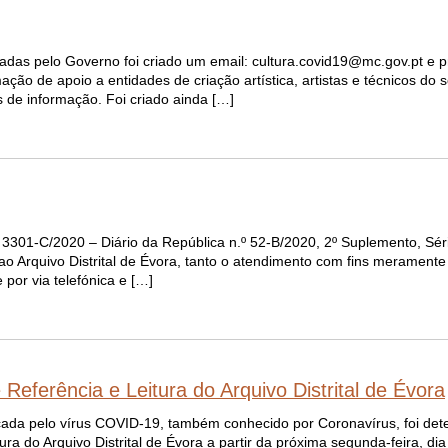
gadas pelo Governo foi criado um email: cultura.covid19@mc.gov.pt e
mação de apoio a entidades de criação artística, artistas e técnicos do 
 de informação. Foi criado ainda […]
 3301-C/2020 – Diário da República n.º 52-B/2020, 2º Suplemento, Séri
ao Arquivo Distrital de Évora, tanto o atendimento com fins meramente
por via telefónica e […]
eferência e Leitura do Arquivo Distrital de Évora
ocada pelo vírus COVID-19, também conhecido por Coronavírus, foi de
ra do Arquivo Distrital de Évora a partir da próxima segunda-feira, di