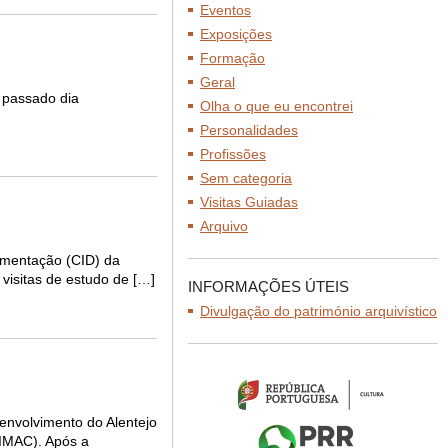
Eventos
Exposições
Formação
Geral
o passado dia
Olha o que eu encontrei
Personalidades
Profissões
Sem categoria
Visitas Guiadas
Arquivo
cumentação (CID) da
visitas de estudo de […]
INFORMAÇÕES ÚTEIS
Divulgação do património arquivístico
senvolvimento do Alentejo
CIMAC). Após a