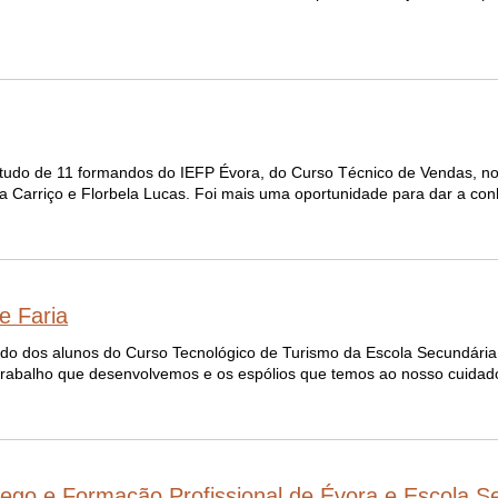
e estudo de 11 formandos do IEFP Évora, do Curso Técnico de Vendas, 
ra Carriço e Florbela Lucas. Foi mais uma oportunidade para dar a con
e Faria
studo dos alunos do Curso Tecnológico de Turismo da Escola Secundária
trabalho que desenvolvemos e os espólios que temos ao nosso cuidado
go e Formação Profissional de Évora e Escola Se