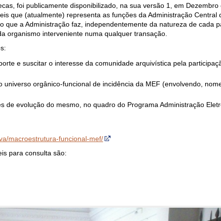
tecas, foi publicamente disponibilizado, na sua versão 1, em Dezembro
is que (atualmente) representa as funções da Administração Central d
a do que a Administração faz, independentemente da natureza de cada 
da organismo interveniente numa qualquer transação.
s:
orte e suscitar o interesse da comunidade arquivística pela participa
do universo orgânico-funcional de incidência da MEF (envolvendo, no
ades de evolução do mesmo, no quadro do Programa Administração Eletr
va/macroestrutura-funcional-mef/
is para consulta são: