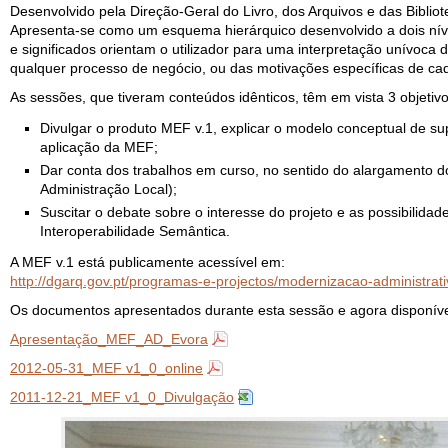
Desenvolvido pela Direção-Geral do Livro, dos Arquivos e das Biblio
Apresenta-se como um esquema hierárquico desenvolvido a dois níve
e significados orientam o utilizador para uma interpretação unívoc
qualquer processo de negócio, ou das motivações específicas de ca
As sessões, que tiveram conteúdos idênticos, têm em vista 3 objetivo
Divulgar o produto MEF v.1, explicar o modelo conceptual de sup
aplicação da MEF;
Dar conta dos trabalhos em curso, no sentido do alargamento 
Administração Local);
Suscitar o debate sobre o interesse do projeto e as possibilid
Interoperabilidade Semântica.
A MEF v.1 está publicamente acessível em:
http://dgarq.gov.pt/programas-e-projectos/modernizacao-administrati
Os documentos apresentados durante esta sessão e agora disponíve
Apresentação_MEF_AD_Evora
2012-05-31_MEF v1_0_online
2011-12-21_MEF v1_0_Divulgação