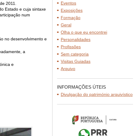
Eventos
 de 2011.
o Estado e cuja sintaxe
Exposições
participação num
Formação
Geral
Olha o que eu encontrei
ção no desenvolvimento e
Personalidades
Profissões
meadamente, a
Sem categoria
Visitas Guiadas
ónica e
Arquivo
INFORMAÇÕES ÚTEIS
Divulgação do património arquivístico