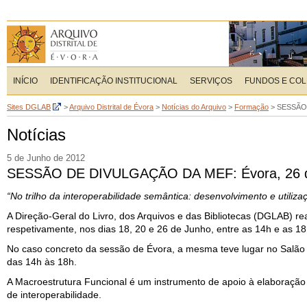
INÍCIO
IDENTIFICAÇÃO INSTITUCIONAL
SERVIÇOS
FUNDOS E CO
Sites DGLAB
>
Arquivo Distrital de Évora
>
Notícias do Arquivo
>
Formação
>
SESSÃO 
Notícias
5 de Junho de 2012
SESSÃO DE DIVULGAÇÃO DA MEF: Évora, 26 
“No trilho da interoperabilidade semântica: desenvolvimento e utili
A Direção-Geral do Livro, dos Arquivos e das Bibliotecas (DGLAB) re
respetivamente, nos dias 18, 20 e 26 de Junho, entre as 14h e as 18
No caso concreto da sessão de Évora, a mesma teve lugar no Salão 
das 14h às 18h.
A Macroestrutura Funcional é um instrumento de apoio à elaboração
de interoperabilidade.