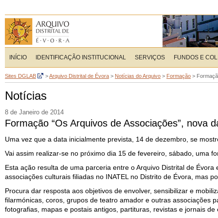
INÍCIO
IDENTIFICAÇÃO INSTITUCIONAL
SERVIÇOS
FUNDOS E CO
Sites DGLAB
>
Arquivo Distrital de Évora
>
Notícias do Arquivo
>
Formação
>
Formação
Notícias
8 de Janeiro de 2014
Formação “Os Arquivos de Associações”, nova da
Uma vez que a data inicialmente prevista, 14 de dezembro, se mostrou
Vai assim realizar-se no próximo dia 15 de fevereiro, sábado, uma f
Esta ação resulta de uma parceria entre o Arquivo Distrital de Évor
associações culturais filiadas no INATEL no Distrito de Évora, mas p
Procura dar resposta aos objetivos de envolver, sensibilizar e mobil
filarmónicas, coros, grupos de teatro amador e outras associações 
fotografias, mapas e postais antigos, partituras, revistas e jornais 