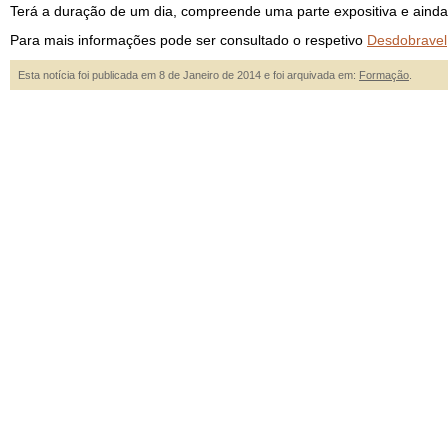
Terá a duração de um dia, compreende uma parte expositiva e ainda 
Para mais informações pode ser consultado o respetivo
Desdobravel
Esta notícia foi publicada em 8 de Janeiro de 2014 e foi arquivada em:
Formação
.