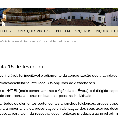
LEÇÕES
EXPOSIÇÕES VIRTUAIS
BOLETIM
ARQUIVOS
INQUÉRITO U
 “Os Arquivos de Associações”, nova data 15 de fevereiro
ta 15 de fevereiro
 inviável, foi inevitável o adiamento da concretização desta atividade
ormação/seminário intitulada “Os Arquivos de Associações”.
a e o INATEL (mais concretamente a Agência de Évora) e é dirigida esp
ode ser aberta a outras entidades e pessoas individuais.
izar todos os elementos pertencentes a ranchos folclóricos, grupos etno
para a importância da preservação e valorização dos seus acervos docu
de época, para além da respetiva documentação produzida ao nível admin