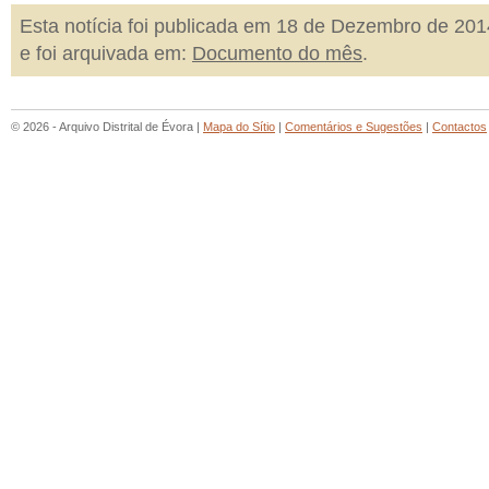
Esta notícia foi publicada em 18 de Dezembro de 201
e foi arquivada em:
Documento do mês
.
© 2026 - Arquivo Distrital de Évora |
Mapa do Sítio
|
Comentários e Sugestões
|
Contactos