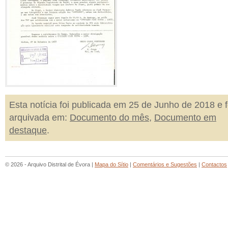
Esta notícia foi publicada em 25 de Junho de 2018 e f
arquivada em:
Documento do mês
,
Documento em
destaque
.
© 2026 - Arquivo Distrital de Évora |
Mapa do Sítio
|
Comentários e Sugestões
|
Contactos