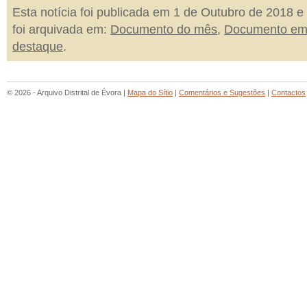
Esta notícia foi publicada em 1 de Outubro de 2018 e
foi arquivada em:
Documento do mês
,
Documento e
destaque
.
© 2026 - Arquivo Distrital de Évora |
Mapa do Sítio
|
Comentários e Sugestões
|
Contactos