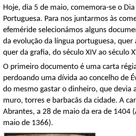
Hoje, dia 5 de maio, comemora-se o Dia
Portuguesa. Para nos juntarmos às co
efeméride selecionámos alguns docume
da evolução da língua portuguesa, quer 
quer da grafia, do século XIV ao século XV
O primeiro
documento é uma c
arta régi
perdoando uma dívida
ao concelho de 
do
mesmo
gastar o dinheiro, que devia
muro, torres e barbac
ã
s da cidade.
A car
Abrantes, a 28 de
m
aio da era de 1404 (
maio de 1366).