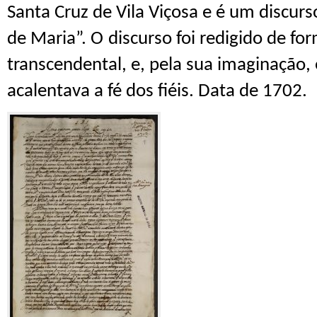
Santa Cruz de Vila Viçosa
e é um di
s
curs
d
e
Maria”.
O
discurso foi
redigido
de for
transcendental,
e,
pela
sua
imaginação, 
acalenta
va a fé
dos fi
é
is. D
ata de 1702.