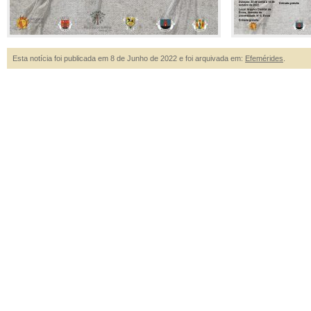
Esta notícia foi publicada em 8 de Junho de 2022 e foi arquivada em:
Efemérides
.