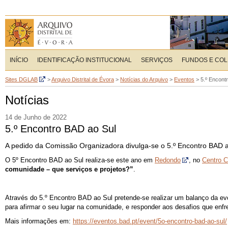
INÍCIO
IDENTIFICAÇÃO INSTITUCIONAL
SERVIÇOS
FUNDOS E CO
Sites DGLAB
>
Arquivo Distrital de Évora
>
Notícias do Arquivo
>
Eventos
>
5.º Encont
Notícias
14 de Junho de 2022
5.º Encontro BAD ao Sul
A pedido da Comissão Organizadora divulga-se o 5.º Encontro BAD a
O 5º Encontro BAD ao Sul realiza-se este ano em
Redondo
, no
Centro C
comunidade – que serviços e projetos?”
.
Através do 5.º Encontro BAD ao Sul pretende-se realizar um balanço da ev
para afirmar o seu lugar na comunidade, e responder aos desafios que enfr
Mais informações em:
https://eventos.bad.pt/event/5o-encontro-bad-ao-sul/