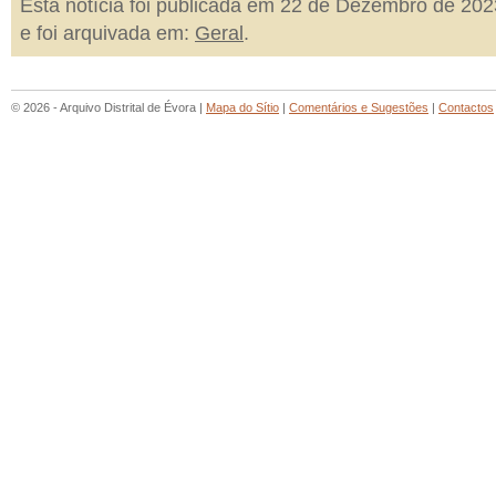
Esta notícia foi publicada em 22 de Dezembro de 202
e foi arquivada em:
Geral
.
© 2026 - Arquivo Distrital de Évora |
Mapa do Sítio
|
Comentários e Sugestões
|
Contactos