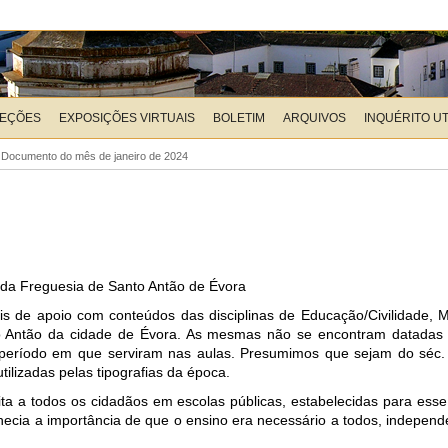
LEÇÕES
EXPOSIÇÕES VIRTUAIS
BOLETIM
ARQUIVOS
INQUÉRITO U
>
Documento do mês de janeiro de 2024
s da Freguesia de Santo Antão de Évora
de apoio com conteúdos das disciplinas de Educação/Civilidade, Mor
to Antão da cidade de Évora. As mesmas não se encontram datadas
r o período em que serviram nas aulas. Presumimos que sejam do séc
ilizadas pelas tipografias da época.
ita a todos os cidadãos em escolas públicas, estabelecidas para esse
ecia a importância de que o ensino era necessário a todos, indepen