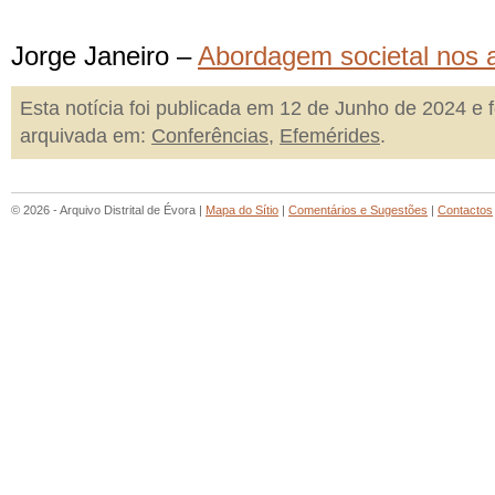
Jorge Janeiro –
Abordagem societal nos 
Esta notícia foi publicada em 12 de Junho de 2024 e f
arquivada em:
Conferências
,
Efemérides
.
© 2026 - Arquivo Distrital de Évora |
Mapa do Sítio
|
Comentários e Sugestões
|
Contactos