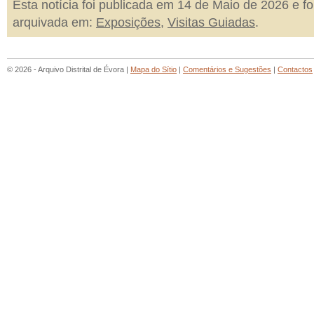
Esta notícia foi publicada em 14 de Maio de 2026 e fo
arquivada em:
Exposições
,
Visitas Guiadas
.
© 2026 - Arquivo Distrital de Évora |
Mapa do Sítio
|
Comentários e Sugestões
|
Contactos