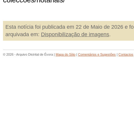
coleccoes/notariais/
Esta notícia foi publicada em 22 de Maio de 2026 e fo
arquivada em:
Disponibilização de imagens
.
© 2026 - Arquivo Distrital de Évora |
Mapa do Sítio
|
Comentários e Sugestões
|
Contactos