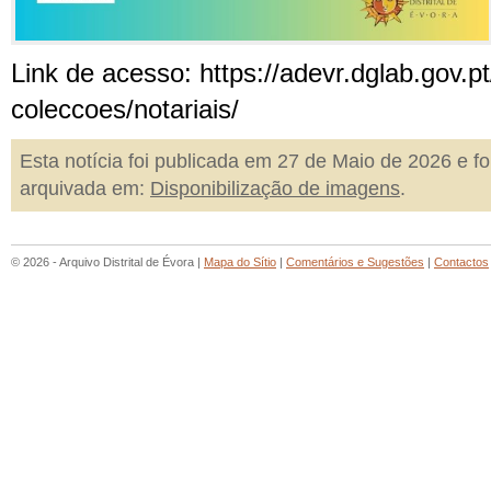
Link de acesso: https://adevr.dglab.gov.p
coleccoes/notariais/
Esta notícia foi publicada em 27 de Maio de 2026 e fo
arquivada em:
Disponibilização de imagens
.
© 2026 - Arquivo Distrital de Évora |
Mapa do Sítio
|
Comentários e Sugestões
|
Contactos