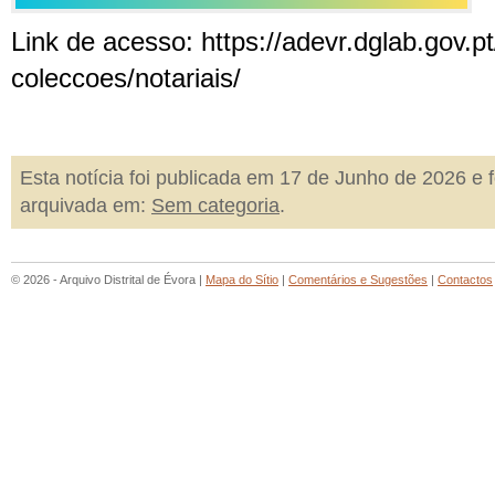
Link de acesso: https://adevr.dglab.gov.p
coleccoes/notariais/
Esta notícia foi publicada em 17 de Junho de 2026 e f
arquivada em:
Sem categoria
.
© 2026 - Arquivo Distrital de Évora |
Mapa do Sítio
|
Comentários e Sugestões
|
Contactos