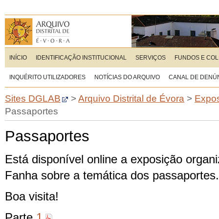
INÍCIO
IDENTIFICAÇÃO INSTITUCIONAL
SERVIÇOS
FUNDOS E CO
INQUÉRITO UTILIZADORES
NOTÍCIAS DO ARQUIVO
CANAL DE DENÚ
Sites DGLAB
>
Arquivo Distrital de Évora
>
Expos
Passaportes
Passaportes
Está disponível online a exposição organ
Fanha sobre a temática dos passaportes.
Boa visita!
Parte
1