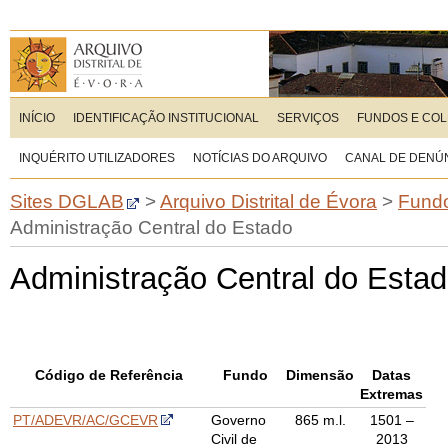
INÍCIO
IDENTIFICAÇÃO INSTITUCIONAL
SERVIÇOS
FUNDOS E CO
INQUÉRITO UTILIZADORES
NOTÍCIAS DO ARQUIVO
CANAL DE DENÚ
Sites DGLAB
>
Arquivo Distrital de Évora
>
Fundo
Administração Central do Estado
Administração Central do Esta
Código de Referência
Fundo
Dimensão
Datas
Extremas
PT/ADEVR/AC/GCEVR
Governo
865 m.l.
1501
–
Civil de
2013