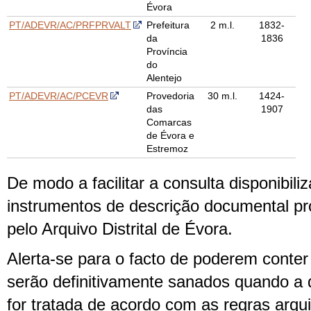
Évora
PT/ADEVR/AC/PRFPRVALT
Prefeitura
2 m.l.
1832-
da
1836
Província
do
Alentejo
PT/ADEVR/AC/PCEVR
Provedoria
30 m.l.
1424-
das
1907
Comarcas
de Évora e
Estremoz
De modo a facilitar a consulta disponibil
instrumentos de descrição documental pr
pelo Arquivo Distrital de Évora.
Alerta-se para o facto de poderem conte
serão definitivamente sanados quando 
for tratada de acordo com as regras arqui