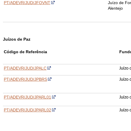
PT/ADEVR/JUD/JFOVNT
Juízo de Fo
Alentejo
Juízos de Paz
Código de Referência
Fund
PT/ADEVR/JUD/JPALC
J
uízo 
PT/ADEVR/JUD/JPBRS
Juízo 
PT/ADEVR/JUD/JPARL01
Juízo 
PT/ADEVR/JUD/JPARL02
Juízo