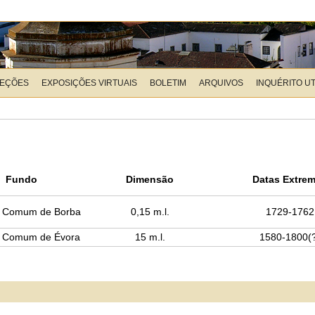
LEÇÕES
EXPOSIÇÕES VIRTUAIS
BOLETIM
ARQUIVOS
INQUÉRITO U
Fundo
Dimensão
Datas Extre
o Comum de Borba
0,15 m.l.
1729-1762
o Comum de Évora
15 m.l.
1580-1800(