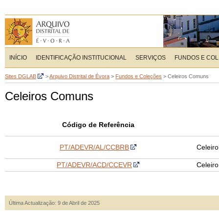
INÍCIO
IDENTIFICAÇÃO INSTITUCIONAL
SERVIÇOS
FUNDOS E CO
Sites DGLAB
>
Arquivo Distrital de Évora
>
Fundos e Coleções
>
Celeiros Comuns
Celeiros Comuns
Código de Referência
PT/ADEVR/AL/CCBRB
Celeir
PT/ADEVR/ACD/CCEVR
Celeir
Última Actualização: 9 de Abril de 2025