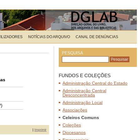
TILIZADORES
NOTÍCIAS DO ARQUIVO
CANAL DE DENÚNCIAS
PESQUISA
FUNDOS E COLEÇÕES
mas
Administração Central do Estado
Administração Central
Desconcentrada
Administração Local
?)
Associações
Celeiros Comuns
Coleções
|
Imprimir
Diocesanos